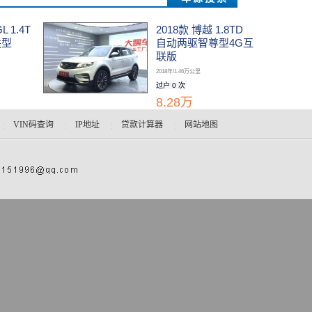
 1.4T
2018款 博越 1.8TD
联型
自动两驱智尊型4G互
联版
2018年/1.46万公里
过户 0 次
8.28万
VIN码查询
IP地址
贷款计算器
网站地图