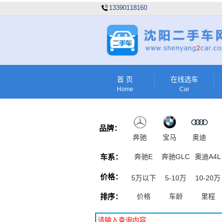
13390118160
首 页
在线选车
Home
Car
品牌：
奔驰
宝马
奥迪
车系：
奔驰E
奔驰GLC
奥迪A4L
价格：
5万以下
5-10万
10-20万
排序：
价格
车龄
里程