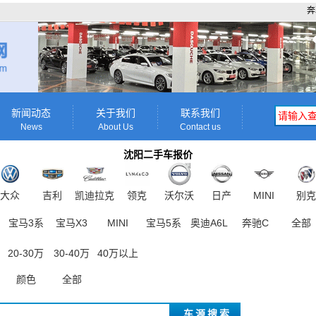
奔
新闻动态
关于我们
联系我们
News
About Us
Contact us
沈阳二手车报价
大众
吉利
凯迪拉克
领克
沃尔沃
日产
MINI
别克
宝马3系
宝马X3
MINI
宝马5系
奥迪A6L
奔驰C
全部
20-30万
30-40万
40万以上
颜色
全部