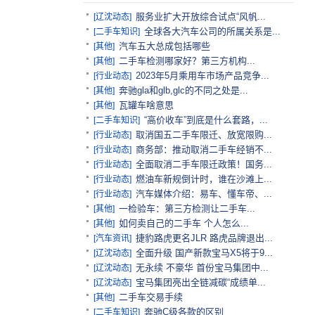
服务业扩大开放综合试点“风帆...
[辽沈动态]
全球各大汽车公司的所属关系是...
[二手车知识]
汽车五大总成包括哪些
[其他]
二手车检测哪家好？第三方机构...
[其他]
2023年5月乘用车市场产品竞争...
[行业动态]
奔驰gla和glb,glc的不同之处是...
[其他]
瓦罐车啥意思
[其他]
“高价收车”到底是什么套路，...
[二手车知识]
取消国五二手车限迁、放宽限购...
[行业动态]
商务部：推动取消二手车经销不...
[行业动态]
全面取消二手车限迁政策！国务...
[行业动态]
燃油车新规倒计时，谁在沙滩上...
[行业动态]
汽车媒体介绍：易车、懂车帝、...
[行业动态]
一检验车：第三方检测让二手车...
[其他]
如何卖自己的二手车 个人怎么...
[其他]
捷豹路虎更名JLR 路虎品牌退出...
[汽车资讯]
全面升级 国产新款宝马X5将于9...
[辽沈动态]
无永续 不豪华 首份宝马集团中...
[辽沈动态]
宝马集团亮出全链减碳“成绩单...
[辽沈动态]
二手车交易手续
[其他]
奔驰C级各款的区别
[二手车知识]