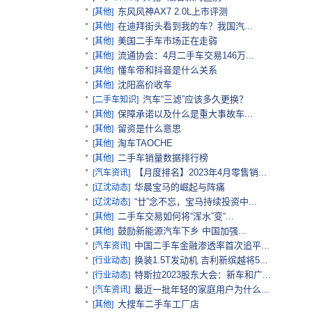
东风风神AX7 2.0L上市评测
[其他]
在迪拜街头看到我的车？我国汽...
[其他]
美国二手车市场正在走弱
[其他]
流通协会：4月二手车交易146万...
[其他]
懂车帝和抖音是什么关系
[其他]
沈阳高价收车
[其他]
汽车“三滤”应该多久更换？
[二手车知识]
保障承诺以及什么是重大事故车...
[其他]
留资是什么意思
[其他]
淘车TAOCHE
[其他]
二手车销量数据排行榜
[其他]
【月度排名】2023年4月零售销...
[汽车资讯]
华晨宝马的崛起与阵痛
[辽沈动态]
“廿”念不忘，宝马持续投资中...
[辽沈动态]
二手车交易如何将“浑水”变“...
[其他]
鼓励新能源汽车下乡 中国加强...
[其他]
中国二手车金融渗透率首次追平...
[汽车资讯]
换装1.5T发动机 吉利新缤越将5...
[行业动态]
特斯拉2023股东大会：新车和广...
[行业动态]
最近一批年轻的家庭用户为什么...
[汽车资讯]
大搜车二手车工厂店
[其他]