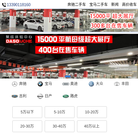
13390118160
奔驰二手车
宝马二手车
新闻
高价收车
奔驰
宝马
奥迪
大众
丰田
吉利
日产
路虎
5万以下
5-10万
10-20万
20-30万
30-40万
40万以上