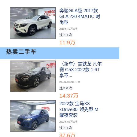
奔驰GLA级 2017款
GLA 220 4MATIC 时
尚型
2016年/7.2万公里
过户 1 次
11.9万
热卖二手车
（新车）雪铁龙 凡尔
赛 C5X 2022款 1.6T
享不...
2023年/0.024万公里
过户 0 次
14.37万
2022款 宝马X3
xDrive30i 领先型 M
曜夜套装
2022年/0.8万公里
过户 1 次
37.6万