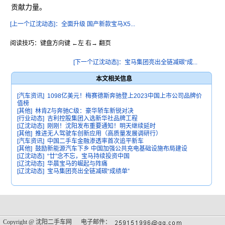
贡献力量。
[上一个辽沈动态]：全面升级 国产新款宝马X5...
阅读技巧：键盘方向键 ←左 右→ 翻页
[下一个辽沈动态]：宝马集团亮出全链减碳“成...
本文相关信息
[汽车资讯]
1098亿美元！梅赛德斯奔驰登上2023中国上市公司品牌价
值榜
[其他]
林肯Z与奔驰C级：豪华轿车新锐对决
[行业动态]
吉利控股集团入选新华社品牌工程
[辽沈动态]
刚刚！沈阳发布重要通知！明天继续延时
[其他]
推进无人驾驶车创新应用（高质量发展调研行）
[汽车资讯]
中国二手车金融渗透率首次追平新车
[其他]
鼓励新能源汽车下乡 中国加强公共充电基础设施布局建设
[辽沈动态]
“廿”念不忘，宝马持续投资中国
[辽沈动态]
华晨宝马的崛起与阵痛
[辽沈动态]
宝马集团亮出全链减碳“成绩单”
Copyright @
沈阳二手车网
电子邮件：