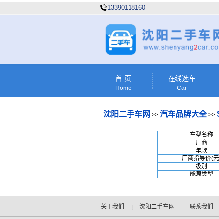
13390118160
首 页
在线选车
Home
Car
沈阳二手车网
汽车品牌大全
>>
>>
车型名称
厂商
年款
厂商指导价(元
级别
能源类型
关于我们
沈阳二手车网
联系我们