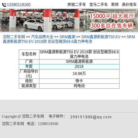
13390118160
奔驰二手车
宝马二手车
新闻
高价收车
沈阳二手车网
>>
汽车品牌大全
>>
SRM鑫源
>>
SRM鑫源新能源T50 EV
>>
SRM
鑫源新能源T50 EV 2019款 创业型厢货68.6度力神电池
SRM鑫源新能源T50 EV 2019款 创业型厢货68.6
车型名称
度力神电池
厂商
SRM鑫源新能源
年款
2019
厂商指导价
16.98万
(元)
级别
微卡
能源类型
纯电动
Copyright @
沈阳二手车网
电子邮件：
沈阳二手车网 电话：13390118160