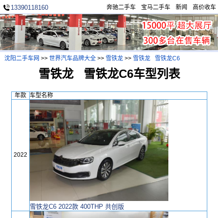
13390118160
奔驰二手车
宝马二手车
新闻
高价收车
沈阳二手车网
>>
世界汽车品牌大全
>>
雪铁龙
>>
雪铁龙 雪铁龙C6
雪铁龙 雪铁龙C6车型列表
年款
车型名称
2022
雪铁龙C6 2022款 400THP 共创版