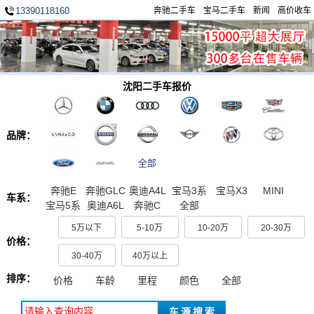
13390118160
奔驰二手车
宝马二手车
新闻
高价收车
沈阳二手车报价
品牌：
全部
奔驰E
奔驰GLC
奥迪A4L
宝马3系
宝马X3
MINI
车系：
宝马5系
奥迪A6L
奔驰C
全部
5万以下
5-10万
10-20万
20-30万
价格：
30-40万
40万以上
排序：
价格
车龄
里程
颜色
全部